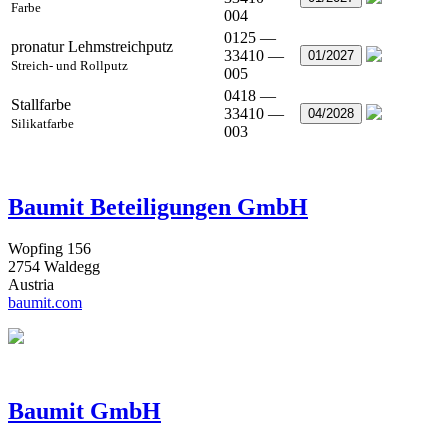
Farbe
004
0125 —
pronatur Lehmstreichputz
33410 —
01/2027
Streich- und Rollputz
005
0418 —
Stallfarbe
33410 —
04/2028
Silikatfarbe
003
Baumit Beteiligungen GmbH
Wopfing 156
2754 Waldegg
Austria
baumit.com
Baumit GmbH