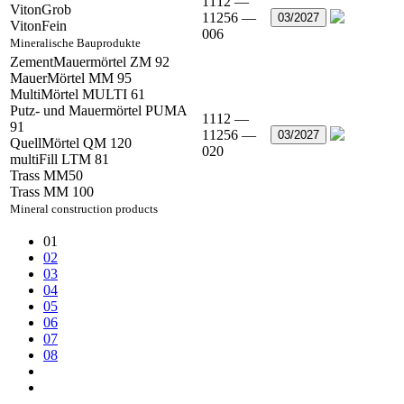
1112 —
VitonGrob
11256 —
03/2027
VitonFein
006
Mineralische Bauprodukte
ZementMauermörtel ZM 92
MauerMörtel MM 95
MultiMörtel MULTI 61
Putz- und Mauermörtel PUMA
1112 —
91
11256 —
03/2027
QuellMörtel QM 120
020
multiFill LTM 81
Trass MM50
Trass MM 100
Mineral construction products
01
02
03
04
05
06
07
08