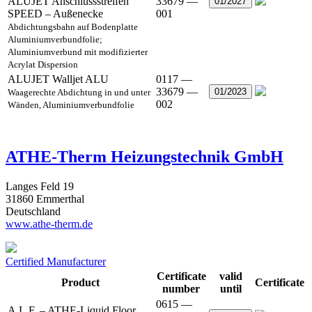
ALUJET Anschlussstreifen
33679 —
01/2027
SPEED – Außenecke
001
Abdichtungsbahn auf Bodenplatte
Aluminiumverbundfolie;
Aluminiumverbund mit modifizierter
Acrylat Dispersion
ALUJET Walljet ALU
0117 —
33679 —
01/2023
Waagerechte Abdichtung in und unter
002
Wänden, Aluminiumverbundfolie
ATHE-Therm Heizungstechnik GmbH
Langes Feld 19
31860 Emmerthal
Deutschland
www.athe-therm.de
Certified Manufacturer
Certificate
valid
Product
Certificate
number
until
0615 —
A.L.F. – ATHE-Liquid Floor