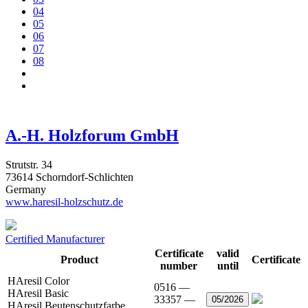
04
05
06
07
08
A.-H. Holzforum GmbH
Strutstr. 34
73614 Schorndorf-Schlichten
Germany
www.haresil-holzschutz.de
Certified Manufacturer
Certificate
valid
Product
Certificate
number
until
HAresil Color
0516 —
HAresil Basic
33357 —
05/2026
HAresil Beutenschutzfarbe