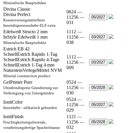
Mineralische Bauprodukte
Divina Classic
0624 —
Divina Perfect
11256 —
05/2027
Konservierungsmittelfreie
031
Innendispersionsfarbe-ELF extra
Edelweiß Structo 2 mm
1112 —
InStyle Edelweiß 1 mm
11256 —
03/2027
038
Mineralische Bauprodukte
Estrich EB 42
SchnellEstrich Rapido 1-Tag
1112 —
SchnellEstrich Rapido 4-Tage
11256 —
03/2027
SchnellEstrich 1-Tag 4 mm
009
NatursteinVerlegeMörtel NVM
Mineral construction product
GelPrimer Pure
0524 —
11256 —
05/2028
Ultrafeindisperse Grundierung zur
030
Verfestigung von Untergründen
0524 —
IonitColor
11256 —
05/2027
Innenfarbe - silikatisch gebunden
029
IonitFinish
1121 —
11256 —
05/2028
Feuchtigkeitsregulierende,
032
verarbeitungsfertige Spachtelmasse