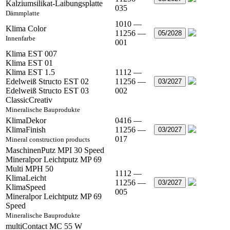
Kalziumsilikat-Laibungsplatte
035
Dämmplatte
1010 —
Klima Color
11256 —
05/2028
Innenfarbe
001
Klima EST 007
Klima EST 01
Klima EST 1.5
1112 —
Edelweiß Structo EST 02
11256 —
03/2027
Edelweiß Structo EST 03
002
ClassicCreativ
Mineralische Bauprodukte
KlimaDekor
0416 —
KlimaFinish
11256 —
03/2027
017
Mineral construction products
MaschinenPutz MPI 30 Speed
Mineralpor Leichtputz MP 69
Multi MPH 50
1112 —
KlimaLeicht
11256 —
03/2027
KlimaSpeed
005
Mineralpor Leichtputz MP 69
Speed
Mineralische Bauprodukte
multiContact MC 55 W