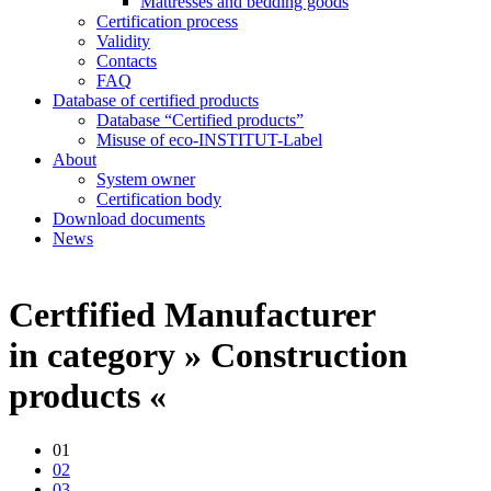
Mattresses and bedding goods
Certification process
Validity
Contacts
FAQ
Database of certified products
Database “Certified products”
Misuse of eco-INSTITUT-Label
About
System owner
Certification body
Download documents
News
Certfified Manufacturer
in category » Construction
products «
01
02
03