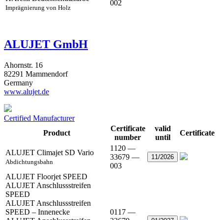
002
Imprägnierung von Holz
ALUJET GmbH
Ahornstr. 16
82291 Mammendorf
Germany
www.alujet.de
Certified Manufacturer
Certificate
valid
Product
Certificate
number
until
1120 —
ALUJET Climajet SD Vario
33679 —
11/2026
Abdichtungsbahn
003
ALUJET Floorjet SPEED
ALUJET Anschlussstreifen
SPEED
ALUJET Anschlussstreifen
SPEED – Innenecke
0117 —