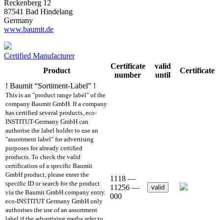
Reckenberg 12
87541 Bad Hindelang
Germany
www.baumit.de
Certified Manufacturer
Certificate
valid
Product
Certificate
number
until
! Baumit “Sortiment-Label” !
This is an "product range label" of the
company Baumit GmbH. If a company
has certified several products, eco-
INSTITUT-Germany GmbH can
authorise the label holder to use an
"assortment label" for advertising
purposes for already certified
products. To check the valid
certification of a specific Baumit
GmbH product, please enter the
1118 —
specific ID or search for the product
11256 —
valid
via the Baumit GmbH company entry.
000
eco-INSTITUT Germany GmbH only
authorises the use of an assortment
label if the advertising media refer to