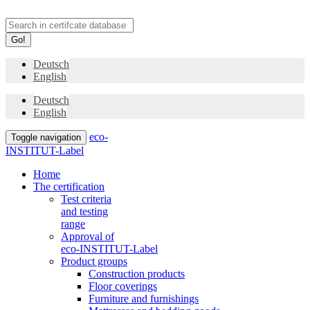
Go!
Deutsch
English
Deutsch
English
eco-
Toggle navigation
INSTITUT-Label
Home
The certification
Test criteria
and testing
range
Approval of
eco-INSTITUT-Label
Product groups
Construction products
Floor coverings
Furniture and furnishings