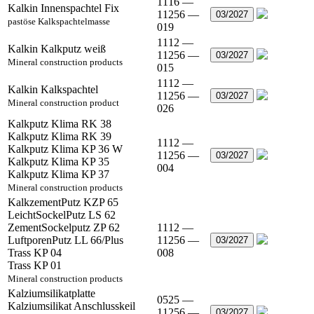
1116 —
Kalkin Innenspachtel Fix
11256 —
03/2027
pastöse Kalkspachtelmasse
019
1112 —
Kalkin Kalkputz weiß
11256 —
03/2027
Mineral construction products
015
1112 —
Kalkin Kalkspachtel
11256 —
03/2027
Mineral construction product
026
Kalkputz Klima RK 38
Kalkputz Klima RK 39
1112 —
Kalkputz Klima KP 36 W
11256 —
03/2027
Kalkputz Klima KP 35
004
Kalkputz Klima KP 37
Mineral construction products
KalkzementPutz KZP 65
LeichtSockelPutz LS 62
ZementSockelputz ZP 62
1112 —
LuftporenPutz LL 66/Plus
11256 —
03/2027
Trass KP 04
008
Trass KP 01
Mineral construction products
Kalziumsilikatplatte
0525 —
Kalziumsilikat Anschlusskeil
11256 —
03/2027