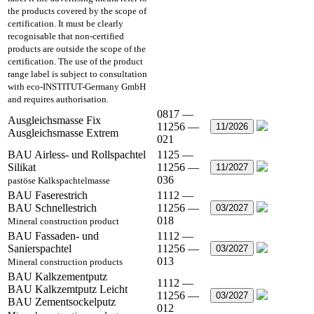
the products covered by the scope of
certification. It must be clearly
recognisable that non-certified
products are outside the scope of the
certification. The use of the product
range label is subject to consultation
with eco-INSTITUT-Germany GmbH
and requires authorisation.
0817 —
Ausgleichsmasse Fix
11256 —
11/2026
Ausgleichsmasse Extrem
021
BAU Airless- und Rollspachtel
1125 —
Silikat
11256 —
11/2027
036
pastöse Kalkspachtelmasse
BAU Faserestrich
1112 —
BAU Schnellestrich
11256 —
03/2027
018
Mineral construction product
BAU Fassaden- und
1112 —
Sanierspachtel
11256 —
03/2027
013
Mineral construction products
BAU Kalkzementputz
1112 —
BAU Kalkzemtputz Leicht
11256 —
03/2027
BAU Zementsockelputz
012