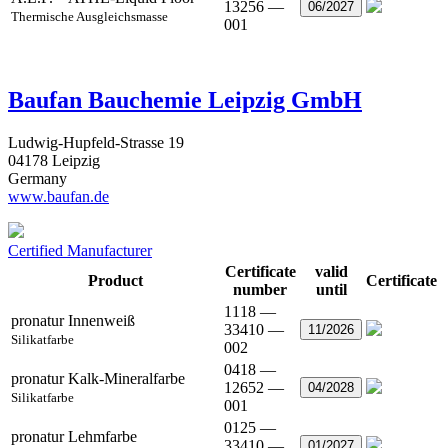
13256 —
06/2027
Thermische Ausgleichsmasse
001
Baufan Bauchemie Leipzig GmbH
Ludwig-Hupfeld-Strasse 19
04178 Leipzig
Germany
www.baufan.de
Certified Manufacturer
Certificate
valid
Product
Certificate
number
until
1118 —
pronatur Innenweiß
33410 —
11/2026
Silikatfarbe
002
0418 —
pronatur Kalk-Mineralfarbe
12652 —
04/2028
Silikatfarbe
001
0125 —
pronatur Lehmfarbe
33410 —
01/2027