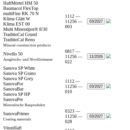
HaftMörtel HM 50
Baumacol FlexTop
multiFine RK 70 N
1112 —
Klima Glätt W
11256 —
03/2027
Klima EST 00
003
Multi Mineralpor® 8/30
TraditioCal Grund
TraditioCal Reno
Mineral construction products
0817 —
Nivello 50
11256 —
11/2026
Ausgleichs- und Nivelliermasse
022
Sanova SP White
Sanova SP Grano
Sanova SP Grey
1112 —
SanovaPor
11256 —
03/2027
SanovaBar
010
Sanova SP HP
SanovaPre
Mineralische Bauprodukte
0323 —
SanovaPrimer
11256 —
03/2027
Coating materials
028
VitonHaft