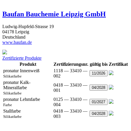
Baufan Bauchemie Leipzig GmbH
Ludwig-Hupfeld-Strasse 19
04178 Leipzig
Deutschland
www.baufan.de
Zertifizierte Produkte
Produkt
Zertifizierungsnr.
gültig bis
Zertifikat
pronatur Innenweiß
1118 — 33410 —
11/2026
002
Silikatfarbe
pronatur Kalk-
0418 — 33410 —
Mineralfarbe
04/2028
001
Silikatfarbe
pronatur Lehmfarbe
0125 — 33410 —
01/2027
004
Farbe
Stallfarbe
0418 — 33410 —
04/2028
003
Silikatfarbe