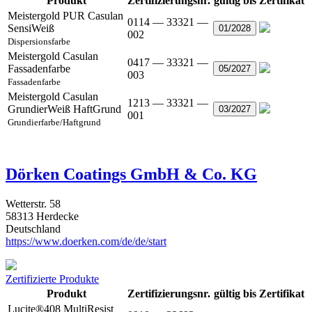
Produkt
Zertifizierungsnr.
gültig bis
Zertifikat
Meistergold PUR Casulan
0114 — 33321 —
SensiWeiß
01/2028
002
Dispersionsfarbe
Meistergold Casulan
0417 — 33321 —
Fassadenfarbe
05/2027
003
Fassadenfarbe
Meistergold Casulan
1213 — 33321 —
GrundierWeiß HaftGrund
03/2027
001
Grundierfarbe/Haftgrund
Dörken Coatings GmbH & Co. KG
Wetterstr. 58
58313 Herdecke
Deutschland
https://www.doerken.com/de/de/start
Zertifizierte Produkte
Produkt
Zertifizierungsnr.
gültig bis
Zertifikat
Lucite®408 MultiResist