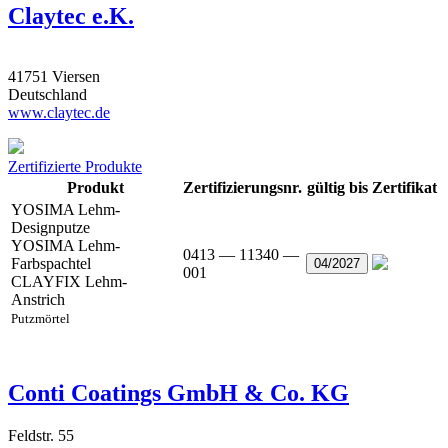
Claytec e.K.
41751 Viersen
Deutschland
www.claytec.de
Zertifizierte Produkte
Produkt
Zertifizierungsnr.
gültig bis
Zertifikat
YOSIMA Lehm-
Designputze
YOSIMA Lehm-
0413 — 11340 —
Farbspachtel
04/2027
001
CLAYFIX Lehm-
Anstrich
Putzmörtel
Conti Coatings GmbH & Co. KG
Feldstr. 55