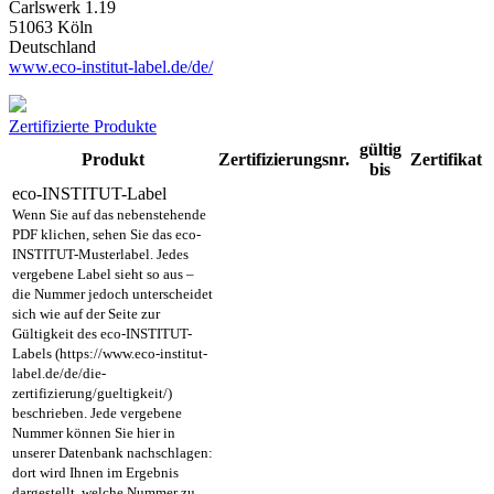
Carlswerk 1.19
51063 Köln
Deutschland
www.eco-institut-label.de/de/
Zertifizierte Produkte
gültig
Produkt
Zertifizierungsnr.
Zertifikat
bis
eco-INSTITUT-Label
Wenn Sie auf das nebenstehende
PDF klichen, sehen Sie das eco-
INSTITUT-Musterlabel. Jedes
vergebene Label sieht so aus –
die Nummer jedoch unterscheidet
sich wie auf der Seite zur
Gültigkeit des eco-INSTITUT-
Labels (https://www.eco-institut-
label.de/de/die-
zertifizierung/gueltigkeit/)
beschrieben. Jede vergebene
Nummer können Sie hier in
unserer Datenbank nachschlagen:
dort wird Ihnen im Ergebnis
dargestellt, welche Nummer zu