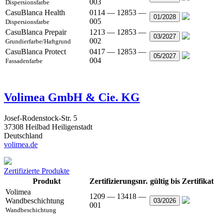
003
Dispersionsfarbe
CasuBlanca Health
0114 — 12853 —
01/2028
005
Dispersionsfarbe
CasuBlanca Prepair
1213 — 12853 —
03/2027
002
Grundierfarbe/Haftgrund
CasuBlanca Protect
0417 — 12853 —
05/2027
004
Fassadenfarbe
Volimea GmbH & Cie. KG
Josef-Rodenstock-Str. 5
37308 Heilbad Heiligenstadt
Deutschland
volimea.de
Zertifizierte Produkte
Produkt
Zertifizierungsnr.
gültig bis
Zertifikat
Volimea
1209 — 13418 —
Wandbeschichtung
03/2026
001
Wandbeschichtung