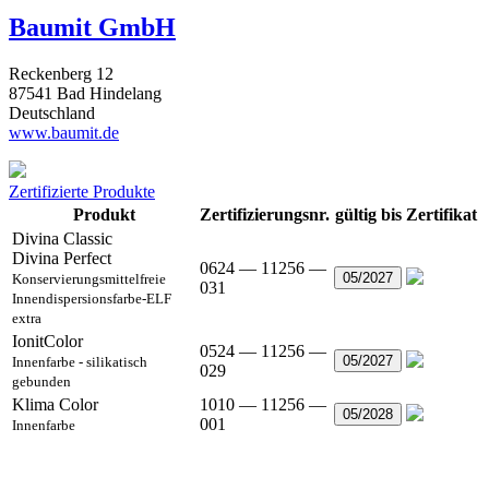
Baumit GmbH
Reckenberg 12
87541 Bad Hindelang
Deutschland
www.baumit.de
Zertifizierte Produkte
Produkt
Zertifizierungsnr.
gültig bis
Zertifikat
Divina Classic
Divina Perfect
0624 — 11256 —
05/2027
Konservierungsmittelfreie
031
Innendispersionsfarbe-ELF
extra
IonitColor
0524 — 11256 —
05/2027
Innenfarbe - silikatisch
029
gebunden
Klima Color
1010 — 11256 —
05/2028
001
Innenfarbe