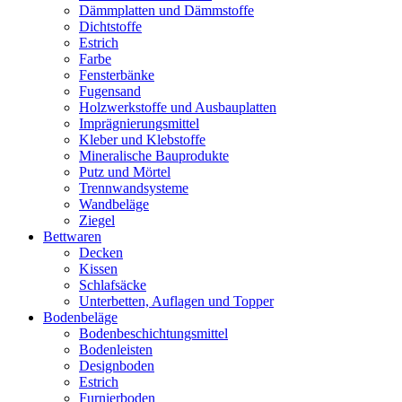
Dämmplatten und Dämmstoffe
Dichtstoffe
Estrich
Farbe
Fensterbänke
Fugensand
Holzwerkstoffe und Ausbauplatten
Imprägnierungsmittel
Kleber und Klebstoffe
Mineralische Bauprodukte
Putz und Mörtel
Trennwandsysteme
Wandbeläge
Ziegel
Bettwaren
Decken
Kissen
Schlafsäcke
Unterbetten, Auflagen und Topper
Bodenbeläge
Bodenbeschichtungsmittel
Bodenleisten
Designboden
Estrich
Furnierboden