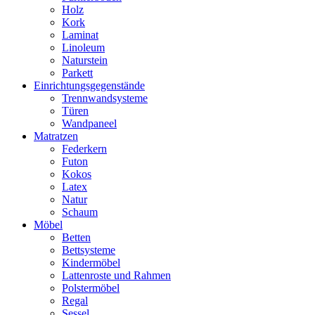
Holz
Kork
Laminat
Linoleum
Naturstein
Parkett
Einrichtungsgegenstände
Trennwandsysteme
Türen
Wandpaneel
Matratzen
Federkern
Futon
Kokos
Latex
Natur
Schaum
Möbel
Betten
Bettsysteme
Kindermöbel
Lattenroste und Rahmen
Polstermöbel
Regal
Sessel