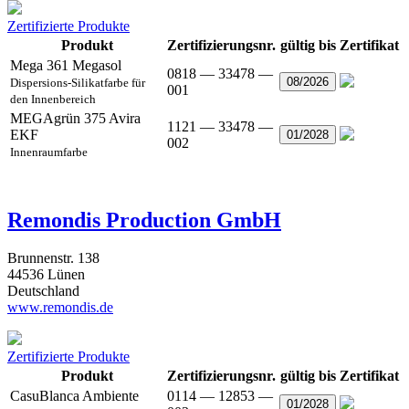
Zertifizierte Produkte
Produkt
Zertifizierungsnr.
gültig bis
Zertifikat
Mega 361 Megasol
0818 — 33478 —
08/2026
Dispersions-Silikatfarbe für
001
den Innenbereich
MEGAgrün 375 Avira
1121 — 33478 —
EKF
01/2028
002
Innenraumfarbe
Remondis Production GmbH
Brunnenstr. 138
44536 Lünen
Deutschland
www.remondis.de
Zertifizierte Produkte
Produkt
Zertifizierungsnr.
gültig bis
Zertifikat
CasuBlanca Ambiente
0114 — 12853 —
01/2028