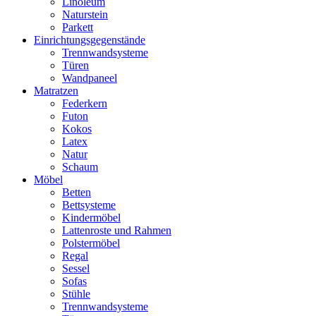
Linoleum
Naturstein
Parkett
Einrichtungsgegenstände
Trennwandsysteme
Türen
Wandpaneel
Matratzen
Federkern
Futon
Kokos
Latex
Natur
Schaum
Möbel
Betten
Bettsysteme
Kindermöbel
Lattenroste und Rahmen
Polstermöbel
Regal
Sessel
Sofas
Stühle
Trennwandsysteme