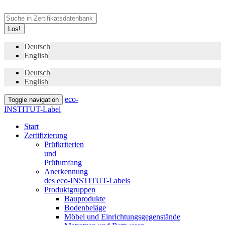
Los!
Deutsch
English
Deutsch
English
eco-
Toggle navigation
INSTITUT-Label
Start
Zertifizierung
Prüfkriterien
und
Prüfumfang
Anerkennung
des eco-INSTITUT-Labels
Produktgruppen
Bauprodukte
Bodenbeläge
Möbel und Einrichtungsgegenstände