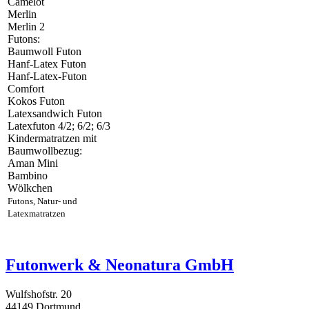
Camelot
Merlin
Merlin 2
Futons:
Baumwoll Futon
Hanf-Latex Futon
Hanf-Latex-Futon
Comfort
Kokos Futon
Latexsandwich Futon
Latexfuton 4/2; 6/2; 6/3
Kindermatratzen mit
Baumwollbezug:
Aman Mini
Bambino
Wölkchen
Futons, Natur- und
Latexmatratzen
Futonwerk & Neonatura GmbH
Wulfshofstr. 20
44149 Dortmund