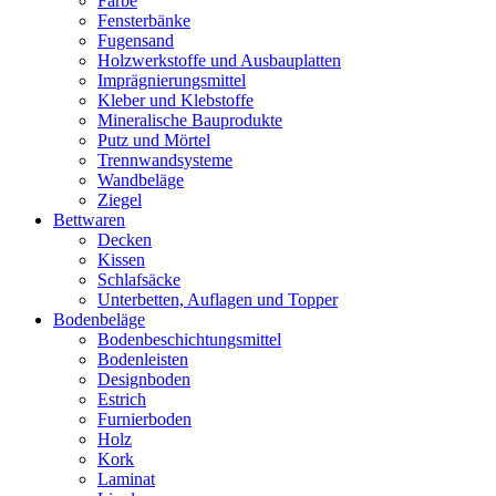
Farbe
Fensterbänke
Fugensand
Holzwerkstoffe und Ausbauplatten
Imprägnierungsmittel
Kleber und Klebstoffe
Mineralische Bauprodukte
Putz und Mörtel
Trennwandsysteme
Wandbeläge
Ziegel
Bettwaren
Decken
Kissen
Schlafsäcke
Unterbetten, Auflagen und Topper
Bodenbeläge
Bodenbeschichtungsmittel
Bodenleisten
Designboden
Estrich
Furnierboden
Holz
Kork
Laminat