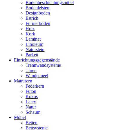
Bodenbeschichtungsmittel
Bodenleisten
Designboden
Estrich
Furnierboden
Holz
Kork
Laminat
Linoleum
Naturstein
Parkett
Einrichtungsgegenstände
Trennwandsysteme
Türen
Wandpaneel
Matratzen
Federkern
Futon
Kokos
Latex
Natur
Schaum
Möbel
Betten
Bettsysteme