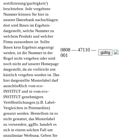
zertifizierung/gueltigkeit/)
beschrieben. Jede vergebene
Nummer können Sie hier in
unserer Datenbank nachschlagen:
dort wird Ihnen im Ergebnis
dargestellt, welche Nummer zu
welchem Produkt und welcher
Firma zuzuordnen ist. Sollte
Ihnen kein Ergebnis angezeigt
0808 — 47110 —
gültig
werden, ist die Nummer in der
001
Regel nicht vergeben oder wird
noch nicht auf unserer Homepage
dargestellt, da sie vielleicht erst
kürzlich vergeben worden ist. Das
hier dargestellte Musterlabel darf
ausschließlich vom eco-
INSTITUT und in vom eco-
INSTITUT genehmigten
Veröffentlichungen (z.B. Label-
Vergleichen in Printmedien)
genutzt werden. Herstellern ist es
nicht gestattet, das Musterlabel
zu verwenden; ggflls. handelt es
sich in einem solchen Fall um
unzulässige Werbung. Geben Sie