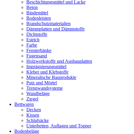
Beschichtungsmittel und Lacke
Beton
Bindemittel
Bodenleisten
Brandschutzmaterialien
Dämmplatten und Dämmstoffe
Dichtstoffe
Estrich
Farbe
Fensterbänke
Fugensand
Holzwerkstoffe und Ausbauplatten
Imprägnierungsmittel
Kleber und Klebstoffe
Mineralische Bauprodukte
Putz und Mörtel
Trennwandsysteme
Wandbeläge
Ziegel
Bettwaren
Decken
Kissen
Schlafsäcke
Unterbetten, Auflagen und Topper
Bodenbeläge