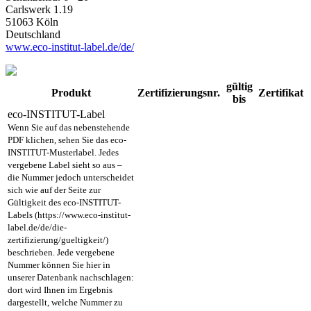
Carlswerk 1.19
51063 Köln
Deutschland
www.eco-institut-label.de/de/
gültig
Produkt
Zertifizierungsnr.
Zertifikat
bis
eco-INSTITUT-Label
Wenn Sie auf das nebenstehende
PDF klichen, sehen Sie das eco-
INSTITUT-Musterlabel. Jedes
vergebene Label sieht so aus –
die Nummer jedoch unterscheidet
sich wie auf der Seite zur
Gültigkeit des eco-INSTITUT-
Labels (https://www.eco-institut-
label.de/de/die-
zertifizierung/gueltigkeit/)
beschrieben. Jede vergebene
Nummer können Sie hier in
unserer Datenbank nachschlagen:
dort wird Ihnen im Ergebnis
dargestellt, welche Nummer zu