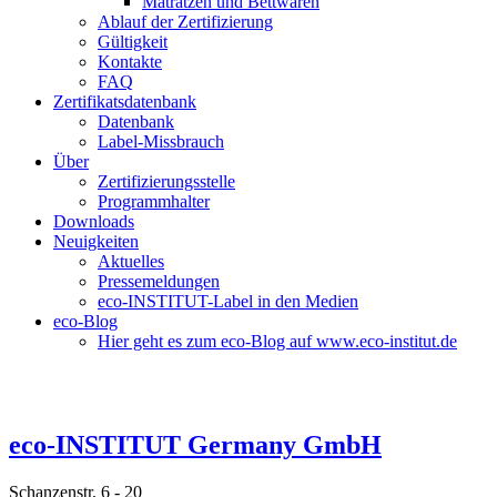
Matratzen und Bettwaren
Ablauf der Zertifizierung
Gültigkeit
Kontakte
FAQ
Zertifikatsdatenbank
Datenbank
Label-Missbrauch
Über
Zertifizierungsstelle
Programmhalter
Downloads
Neuigkeiten
Aktuelles
Pressemeldungen
eco-INSTITUT-Label in den Medien
eco-Blog
Hier geht es zum eco-Blog auf www.eco-institut.de
eco-INSTITUT Germany GmbH
Schanzenstr. 6 - 20