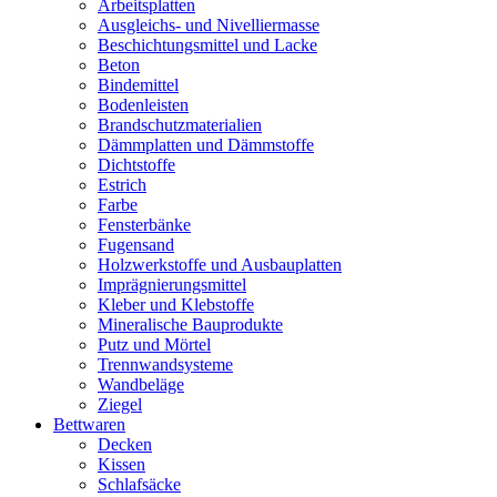
Arbeitsplatten
Ausgleichs- und Nivelliermasse
Beschichtungsmittel und Lacke
Beton
Bindemittel
Bodenleisten
Brandschutzmaterialien
Dämmplatten und Dämmstoffe
Dichtstoffe
Estrich
Farbe
Fensterbänke
Fugensand
Holzwerkstoffe und Ausbauplatten
Imprägnierungsmittel
Kleber und Klebstoffe
Mineralische Bauprodukte
Putz und Mörtel
Trennwandsysteme
Wandbeläge
Ziegel
Bettwaren
Decken
Kissen
Schlafsäcke