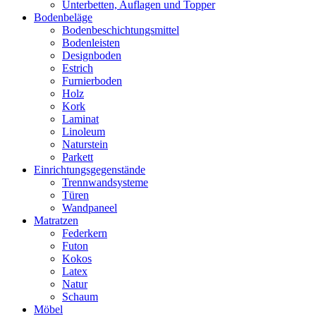
Unterbetten, Auflagen und Topper
Bodenbeläge
Bodenbeschichtungsmittel
Bodenleisten
Designboden
Estrich
Furnierboden
Holz
Kork
Laminat
Linoleum
Naturstein
Parkett
Einrichtungsgegenstände
Trennwandsysteme
Türen
Wandpaneel
Matratzen
Federkern
Futon
Kokos
Latex
Natur
Schaum
Möbel