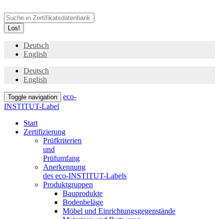
Los!
Deutsch
English
Deutsch
English
eco-
Toggle navigation
INSTITUT-Label
Start
Zertifizierung
Prüfkriterien
und
Prüfumfang
Anerkennung
des eco-INSTITUT-Labels
Produktgruppen
Bauprodukte
Bodenbeläge
Möbel und Einrichtungsgegenstände