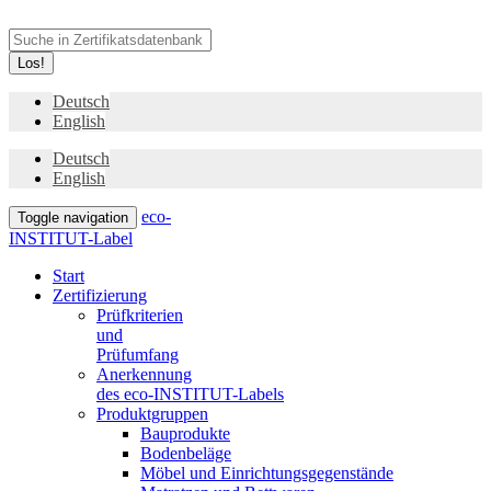
Los!
Deutsch
English
Deutsch
English
eco-
Toggle navigation
INSTITUT-Label
Start
Zertifizierung
Prüfkriterien
und
Prüfumfang
Anerkennung
des eco-INSTITUT-Labels
Produktgruppen
Bauprodukte
Bodenbeläge
Möbel und Einrichtungsgegenstände