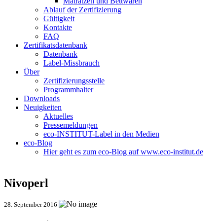
Matratzen und Bettwaren
Ablauf der Zertifizierung
Gültigkeit
Kontakte
FAQ
Zertifikatsdatenbank
Datenbank
Label-Missbrauch
Über
Zertifizierungsstelle
Programmhalter
Downloads
Neuigkeiten
Aktuelles
Pressemeldungen
eco-INSTITUT-Label in den Medien
eco-Blog
Hier geht es zum eco-Blog auf www.eco-institut.de
Nivoperl
28. September 2016