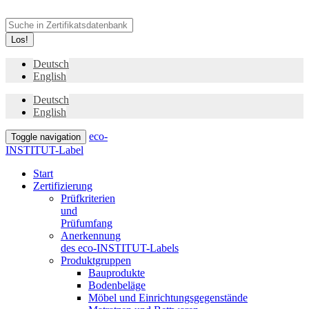
Los!
Deutsch
English
Deutsch
English
eco-
Toggle navigation
INSTITUT-Label
Start
Zertifizierung
Prüfkriterien
und
Prüfumfang
Anerkennung
des eco-INSTITUT-Labels
Produktgruppen
Bauprodukte
Bodenbeläge
Möbel und Einrichtungsgegenstände