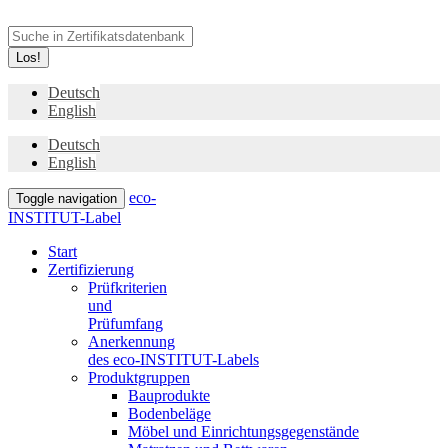
Los!
Deutsch
English
Deutsch
English
eco-
Toggle navigation
INSTITUT-Label
Start
Zertifizierung
Prüfkriterien
und
Prüfumfang
Anerkennung
des eco-INSTITUT-Labels
Produktgruppen
Bauprodukte
Bodenbeläge
Möbel und Einrichtungsgegenstände