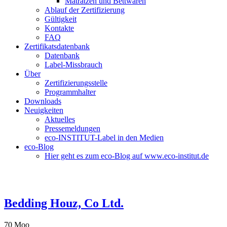
Matratzen und Bettwaren
Ablauf der Zertifizierung
Gültigkeit
Kontakte
FAQ
Zertifikatsdatenbank
Datenbank
Label-Missbrauch
Über
Zertifizierungsstelle
Programmhalter
Downloads
Neuigkeiten
Aktuelles
Pressemeldungen
eco-INSTITUT-Label in den Medien
eco-Blog
Hier geht es zum eco-Blog auf www.eco-institut.de
Bedding Houz, Co Ltd.
70 Moo