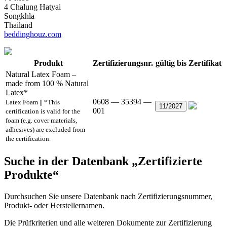
4 Chalung Hatyai
Songkhla
Thailand
beddinghouz.com
Produkt
Zertifizierungsnr.
gültig bis
Zertifikat
Natural Latex Foam –
made from 100 % Natural
Latex*
0608 — 35394 —
Latex Foam || *This
11/2027
001
certification is valid for the
foam (e.g. cover materials,
adhesives) are excluded from
the certification.
Suche in der Datenbank „Zertifizierte
Produkte“
Durchsuchen Sie unsere Datenbank nach Zertifizierungsnummer,
Produkt- oder Herstellernamen.
Die Prüfkriterien und alle weiteren Dokumente zur Zertifizierung