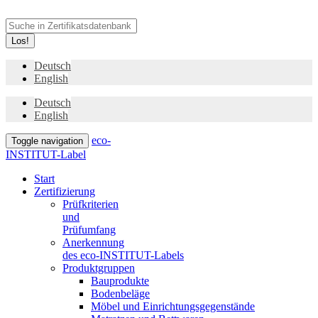
Los!
Deutsch
English
Deutsch
English
eco-
Toggle navigation
INSTITUT-Label
Start
Zertifizierung
Prüfkriterien
und
Prüfumfang
Anerkennung
des eco-INSTITUT-Labels
Produktgruppen
Bauprodukte
Bodenbeläge
Möbel und Einrichtungsgegenstände