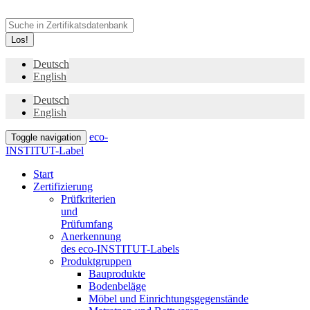
Los!
Deutsch
English
Deutsch
English
eco-
Toggle navigation
INSTITUT-Label
Start
Zertifizierung
Prüfkriterien
und
Prüfumfang
Anerkennung
des eco-INSTITUT-Labels
Produktgruppen
Bauprodukte
Bodenbeläge
Möbel und Einrichtungsgegenstände