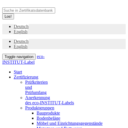
Los!
Deutsch
English
Deutsch
English
eco-
Toggle navigation
INSTITUT-Label
Start
Zertifizierung
Prüfkriterien
und
Prüfumfang
Anerkennung
des eco-INSTITUT-Labels
Produktgruppen
Bauprodukte
Bodenbeläge
Möbel und Einrichtungsgegenstände