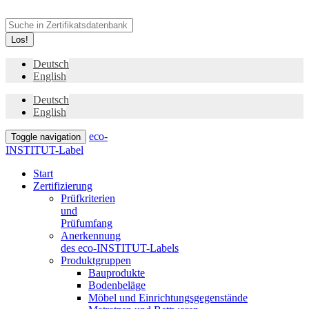
Los!
Deutsch
English
Deutsch
English
eco-
Toggle navigation
INSTITUT-Label
Start
Zertifizierung
Prüfkriterien
und
Prüfumfang
Anerkennung
des eco-INSTITUT-Labels
Produktgruppen
Bauprodukte
Bodenbeläge
Möbel und Einrichtungsgegenstände