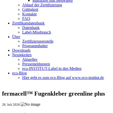
Matratzen und Bettwaren
Ablauf der Zertifizierung
Gültigkeit
Kontakte
FAQ
Zertifikatsdatenbank
Datenbank
Label-Missbrauch
Über
Zertifizierungsstelle
Programmhalter
Downloads
Neuigkeiten
Aktuelles
Pressemeldungen
eco-INSTITUT-Label in den Medien
eco-Blog
Hier geht es zum eco-Blog auf www.eco-institut.de
fermacell™ Fugenkleber greenline plus
28. Juli 2026