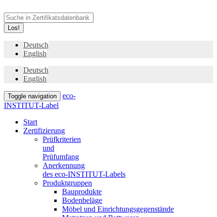
Los!
Deutsch
English
Deutsch
English
eco-
Toggle navigation
INSTITUT-Label
Start
Zertifizierung
Prüfkriterien
und
Prüfumfang
Anerkennung
des eco-INSTITUT-Labels
Produktgruppen
Bauprodukte
Bodenbeläge
Möbel und Einrichtungsgegenstände