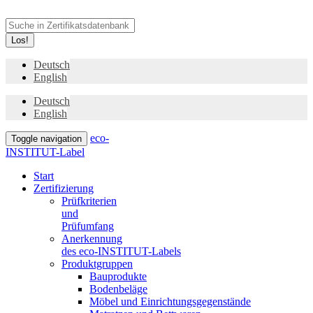
Los!
Deutsch
English
Deutsch
English
eco-
Toggle navigation
INSTITUT-Label
Start
Zertifizierung
Prüfkriterien
und
Prüfumfang
Anerkennung
des eco-INSTITUT-Labels
Produktgruppen
Bauprodukte
Bodenbeläge
Möbel und Einrichtungsgegenstände